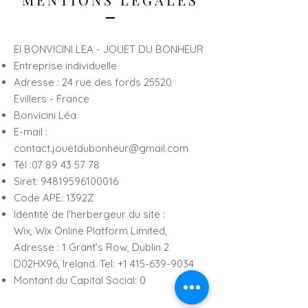
EI BONVICINI LEA - JOUET DU BONHEUR
Entreprise individuelle
Adresse : 24 rue des fords 25520
Evillers - France
Bonvicini Léa
E-mail :
contact.jouetdubonheur@gmail.com
Tél :
07 89 43 57 78
Siret:
94819596100016
Code APE: 1392Z
Identité de l'herbergeur du site :
Wix, Wix Online Platform Limited,
Adresse : 1 Grant’s Row, Dublin 2
D02HX96, Ireland. Tel: +1 415-639-9034
Montant du Capital Social: 0