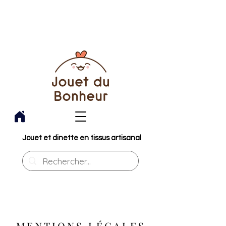
Jouet et dinette en tissus artisanal
MENTIONS LÉGALES